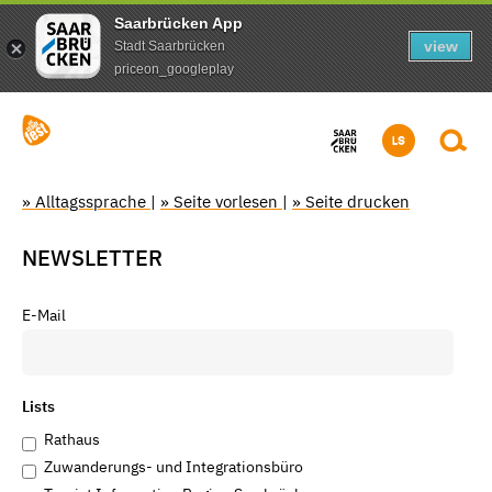
Saarbrücken App
view
Stadt Saarbrücken
priceon_googleplay
» Alltagssprache
|
» Seite vorlesen
|
» Seite drucken
NEWSLETTER
E-Mail
Lists
Rathaus
Zuwanderungs- und Integrationsbüro