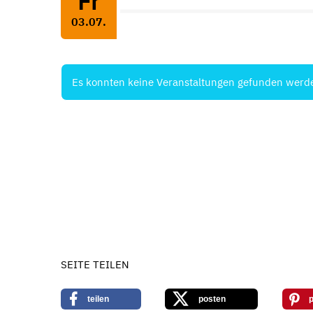
Fr
03.07.
Es konnten keine Veranstaltungen gefunden werd
SEITE TEILEN
teilen
posten
p